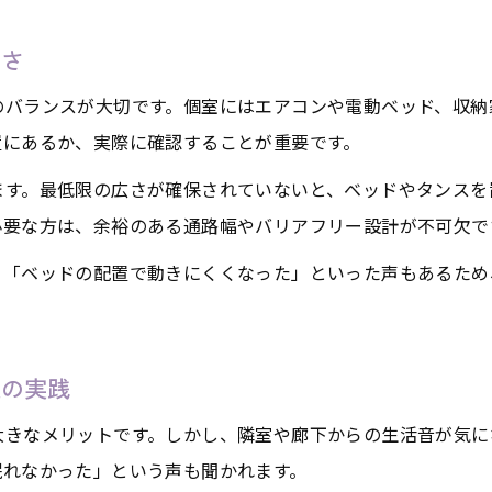
老人ホーム個室で重視すべき安心のポイント
広さ
自分らしい空間作りのための選び方のコツ
個室レイアウトでプライバシーを確保する方法
のバランスが大切です。個室にはエアコンや電動ベッド、収納
スタッフとの連携が安心感に繋がる理由
置にあるか、実際に確認することが重要です。
老人ホーム個室での生活を快適にする工夫
ます。最低限の広さが確保されていないと、ベッドやタンスを
費用対効果を高める個室配置アイデア集
必要な方は、余裕のある通路幅やバリアフリー設計が不可欠で
老人ホーム個室の費用と配置バランスを考える
」「ベッドの配置で動きにくくなった」といった声もあるため
お問い合わせはこちら
お問い合わせはこちら
家具選びで費用対効果を高める工夫とは
賢いレイアウトで費用を抑えて快適空間を実現
策の実践
家具レンタル活用で無駄なく個室を整える方法
老人ホーム個室費用の内訳と選び方のポイント
大きなメリットです。しかし、隣室や廊下からの生活音が気に
眠れなかった」という声も聞かれます。