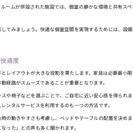
老人ホーム個室の動線設計が快適生活の鍵
リルームが併設された施設では、個室の静かな環境と共有スペ
車椅子対応の動線を考慮した広さ選びのコツ
家具配置で広さと動線を両立するアイデア
感してみましょう。快適な個室空間を実現するためには、設備
個室内トイレや収納の位置が暮らしやすさに影響
老人ホーム個室の動線確認ポイントを解説
室快適度
愛着ある家具を活かす部屋レイアウトの工夫
老人ホーム個室で家具持ち込みを叶える方法
びとレイアウトが大きな役割を果たします。家具は必要最小限
移動経路がスムーズであることが重要となります。
愛着家具の安全な配置・転倒防止のポイント
思い出の家具で個室を快適空間にする工夫
ンスや椅子などを選ぶことで、ご自宅に近い安心感を得られま
具レンタルサービスを利用するのも一つの方法です。
老人ホーム個室レイアウトで家具を活かす
家具レンタルの活用で理想の部屋を実現
急時の動きやすさも考慮し、ベッドやテーブルの配置を決めま
安心と自分らしさが叶う個室の選び方とは
になった」との声も多く聞かれます。