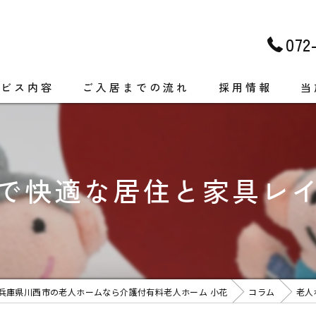
072
ービス内容
ご入居までの流れ
採用情報
当
介
医
で快適な居住と家具レ
レ
個
食
兵庫県川西市の老人ホームなら介護付有料老人ホーム 小花
コラム
老人