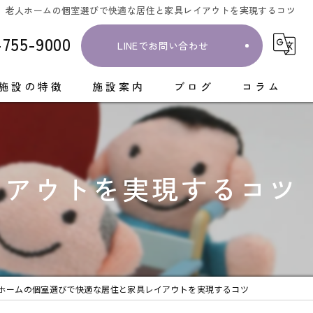
老人ホームの個室選びで快適な居住と家具レイアウトを実現するコツ
-755-9000
LINEでお問い合わせ
施設の特徴
施設案内
ブログ
コラム
護付き
療機関
イアウトを実現するコツ
クリエーション
室
事
ホームの個室選びで快適な居住と家具レイアウトを実現するコツ