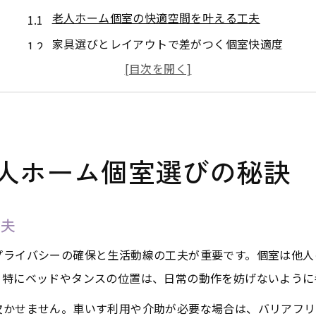
老人ホーム個室の快適空間を叶える工夫
家具選びとレイアウトで差がつく個室快適度
老人ホーム個室で重視すべき設備と広さ
個室のプライバシー確保と生活音対策の実践
老人ホーム個室選びの見落としがちな注意点
家具レイアウトと設備で実現する暮らしやすさ
人ホーム個室選びの秘訣
老人ホームで快適な家具レイアウトを考える
個室家具の配置が暮らしやすさに与える影響
工夫
設備と家具選びで老人ホーム生活を快適に
家具持ち込み時のレイアウトポイントを解説
プライバシーの確保と生活動線の工夫が重要です。個室は他人
。特にベッドやタンスの位置は、日常の動作を妨げないように
老人ホーム個室の家具レンタル活用法と注意点
老人ホームの個室で重視したい動線と広さ
欠かせません。車いす利用や介助が必要な場合は、バリアフリ