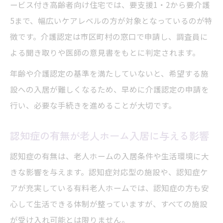
老人ホーム入居費用の内訳と相場を理解す
ービス付き高齢者向け住宅では、要支援1・2から要介護
る
5まで、幅広いケアレベルの方が対象となっているのが特
徴です。介護認定は市区町村の窓口で申請し、調査員に
老人ホームにかかる初期費用と月額費用の
よる聞き取りや医師の意見書をもとに判定されます。
特徴
老人ホーム入居条件と費用の関係を徹底解
年齢や介護認定の基準を満たしていないと、希望する施
説
設への入居が難しくなるため、早めに介護認定の申請を
行い、必要な手続きを進めることが大切です。
公的支援や介護保険と老人ホーム入居条件
費用準備で見落としがちな老人ホーム条件
認知症の有無が老人ホーム入居に与える影響
とは
認知症の有無は、老人ホームの入居条件や生活環境に大
入居審査に通るための事前準備術
きな影響を与えます。認知症対応型の施設や、認知症ケ
老人ホーム入居審査の流れと必要書類一覧
アが充実している有料老人ホームでは、認知症の方も安
審査に通る老人ホーム入居条件のポイント
心して生活できる体制が整っていますが、すべての施設
身元保証人や医療情報が入居審査で重要な
が受け入れ可能とは限りません。