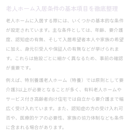
老人ホーム入居条件の基本項目を徹底整理
条件の違いから考える施設選び
老人ホームの種類別入居条件の違いを比較
老人ホームに入居する際には、いくつかの基本的な条件
特養と有料老人ホームの条件の見分け方
が設定されています。主な条件としては、年齢、要介護
度、認知症の有無、そして入居希望者本人や家族の希望
サービス付き高齢者住宅の入居条件の特徴
に加え、身元引受人や保証人の有無などが挙げられま
認知症対応施設の老人ホーム選びのポイン
す。これらは施設ごとに細かく異なるため、事前の確認
ト
が重要です。
介護施設ごとの老人ホーム入居条件の違い
例えば、特別養護老人ホーム（特養）では原則として要
認知症の場合の入居可否ポイント
介護3以上が必要となることが多く、有料老人ホームや
認知症対応の老人ホーム入居条件と選び方
サービス付き高齢者向け住宅では自立から要介護まで幅
認知症でも入居可能な老人ホームの特徴
広く受け入れています。また、認知症の方の受け入れ可
老人ホーム入居条件と認知症可否の関係性
否や、医療的ケアの必要性、家族の協力体制なども条件
認知症向け老人ホーム入居で重視すべき条
に含まれる場合があります。