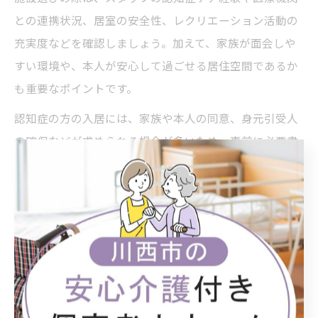
との連携状況、居室の安全性、レクリエーション活動の
充実度などを確認しましょう。加えて、家族が面会しや
すい環境や、本人が安心して過ごせる居住空間であるか
も重要なポイントです。
認知症の方の入居には、家族や本人の同意、身元引受人
の確保などが求められる場合が多いため、事前に必要書
類や手続きの流れも把握しておくことが大切です。実際
の利用者や家族の声も参考に、失敗しない施設選びを心
がけましょう。
介護施設ごとの老人ホーム入居条件の違い
介護施設ごとに老人ホームの入居条件は異なりますが、
主な違いは要介護度や年齢、医療的ケアの必要性、認知