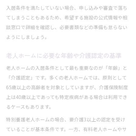
件
入居条件を満たしていない場合、申し込みや審査で落ち
家族が知るべき認知症と老人ホーム入居条
てしまうこともあるため、希望する施設の公式情報や相
件
談窓口で詳細を確認し、必要書類などの準備も怠らない
要介護度が左右する入居条件とは
ようにしましょう。
要介護度が老人ホーム入居条件に与える影
響
老人ホームに必要な年齢や介護認定の基準
老人ホームで求められる要介護度の基準
老人ホームの入居条件として最も重要なのが「年齢」と
介護認定と老人ホーム入居条件の正しい理
「介護認定」です。多くの老人ホームでは、原則として
解
65歳以上の高齢者を対象としていますが、介護保険制度
要支援でも入居可能な老人ホームの条件解
上は40歳以上であっても特定疾病がある場合は利用でき
説
るケースもあります。
要介護3以上が必要な老人ホームの条件とは
特別養護老人ホームの場合、要介護3以上の認定を受け
入居費用準備で押さえるべき要素
ていることが基本条件です。一方、有料老人ホームやサ